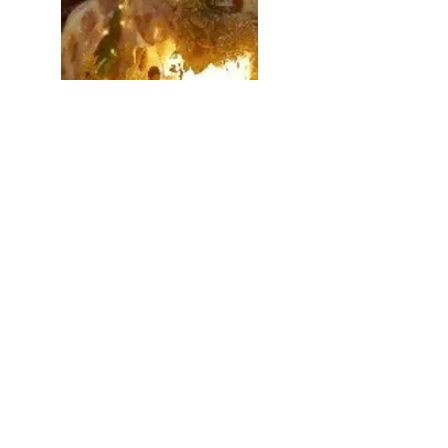
Alcune foto dal monastero
MONASTERO S. TERESA
Via Firenze 30
17100 Savona (SV)
monachesavona@carmeloligure.it