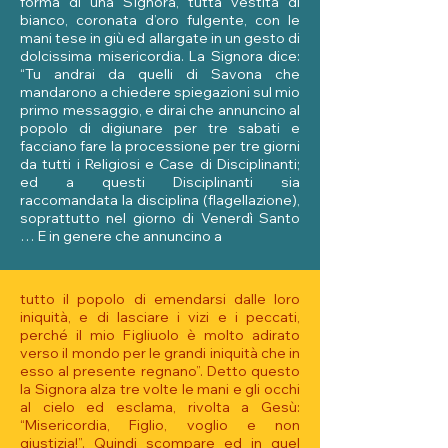
forma di una Signora, tutta vestita di
bianco, coronata d’oro fulgente, con le
mani tese in giù ed allargate in un gesto di
dolcissima misericordia. La Signora dice:
“Tu andrai da quelli di Savona che
mandarono a chiedere spiegazioni sul mio
primo messaggio, e dirai che annuncino al
popolo di digiunare per tre sabati e
facciano fare la processione per tre giorni
da tutti i Religiosi e Case di Disciplinanti;
ed a questi Disciplinanti sia
raccomandata la disciplina (flagellazione),
soprattutto nel giorno di Venerdì Santo
… E in genere che annuncino a
tutto il popolo di emendarsi dalle loro
iniquità, e di lasciare i vizi e i peccati,
perché il mio Figliuolo è molto adirato
verso il mondo per le grandi iniquità che in
esso al presente regnano”. Detto questo
la Signora alza tre volte le mani e gli occhi
al cielo ed esclama, rivolta a Gesù:
“Misericordia, Figlio, voglio e non
giustizia!”. Quindi scompare ed in quel