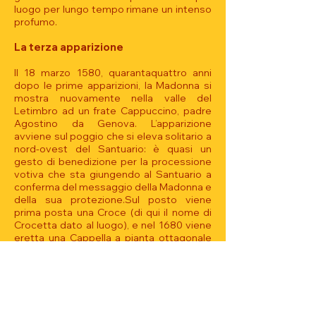
luogo per lungo tempo rimane un intenso
profumo.
La terza apparizione
Il 18 marzo 1580, quarantaquattro anni
dopo le prime apparizioni, la Madonna si
mostra nuovamente nella valle del
Letimbro ad un frate Cappuccino, padre
Agostino da Genova. L’apparizione
avviene sul poggio che si eleva solitario a
nord-ovest del Santuario: è quasi un
gesto di benedizione per la processione
votiva che sta giungendo al Santuario a
conferma del messaggio della Madonna e
della sua protezione.Sul posto viene
prima posta una Croce (di qui il nome di
Crocetta dato al luogo), e nel 1680 viene
eretta una Cappella a pianta ottagonale
con cupola.