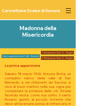
Carmelitane Scalze di Savona
Madonna della
Misericordia
1 Relazione Don C. Doglio
Vuoi approfondire? (M. Giusto)
2 Relazione Don C. Doglio
La prima apparizione
Sabato 18 marzo 1536, Antonio Botta, un
contadino nativo della valle di San
Bernardo, a sei chilometri da Savona, si
reca di buon mattino nella sua vigna per
completare la potatura delle viti. Strada
facendo recita, come suo solito, il santo
Rosario; giunto al piccolo torrente che
deve attraversare pensa di rinfrescarsi in