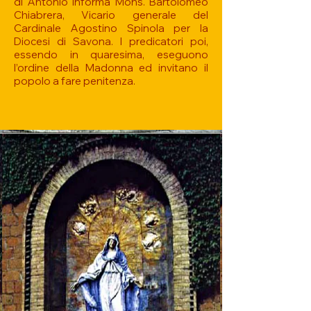
di Antonio informa Mons. Bartolomeo
Chiabrera, Vicario generale del
Cardinale Agostino Spinola per la
Diocesi di Savona. I predicatori poi,
essendo in quaresima, eseguono
l’ordine della Madonna ed invitano il
popolo a fare penitenza.