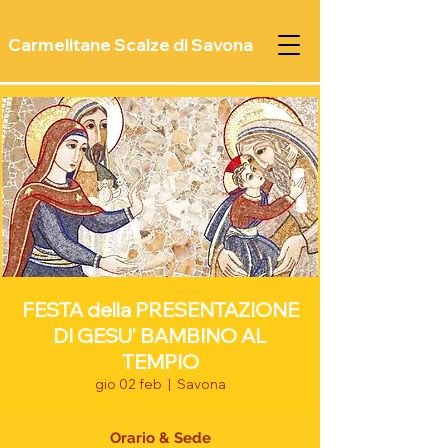
Carmelitane Scalze di Savona
FESTA della PRESENTAZIONE
DI GESU' BAMBINO AL
TEMPIO
gio 02 feb
  |  
Savona
Orario & Sede